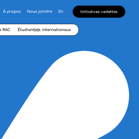
À propos
Nous joindre
En
Initiatives vedettes
e RAC
Étudiant(e)s internationaux