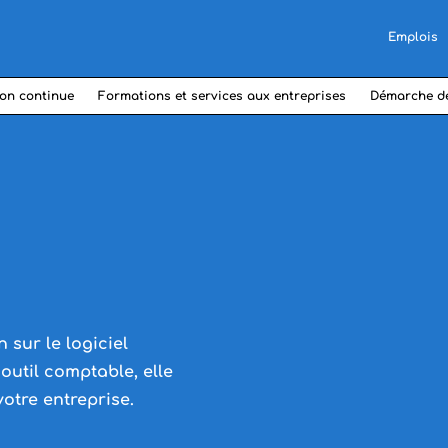
Emplois
on continue
Formations et services aux entreprises
Démarche d
sur le logiciel
util comptable, elle
votre entreprise.