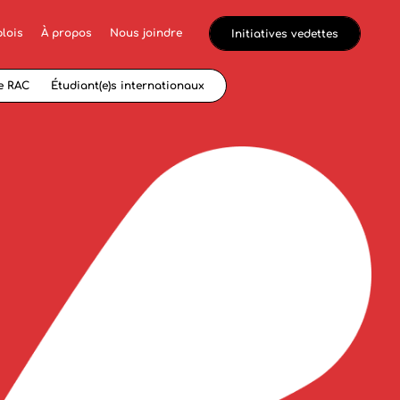
lois
À propos
Nous joindre
Initiatives vedettes
e RAC
Étudiant(e)s internationaux