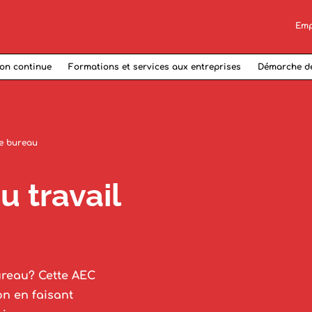
Emp
on continue
Formations et services aux entreprises
Démarche d
de bureau
u travail
ureau? Cette AEC
on en faisant