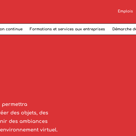
Emplois
on continue
Formations et services aux entreprises
Démarche d
s permettra
éer des objets, des
inir des ambiances
environnement virtuel.