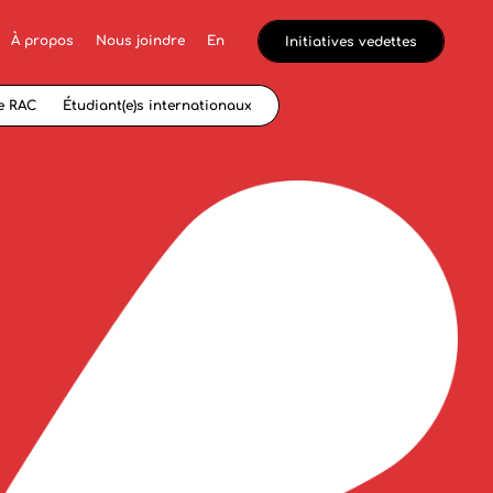
À propos
Nous joindre
En
Initiatives vedettes
e RAC
Étudiant(e)s internationaux