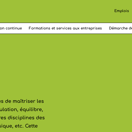
Emplois
on continue
Formations et services aux entreprises
Démarche d
s de maîtriser les
lation, équilibre,
res disciplines des
ique, etc. Cette