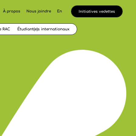
À propos
Nous joindre
En
Initiatives vedettes
e RAC
Étudiant(e)s internationaux