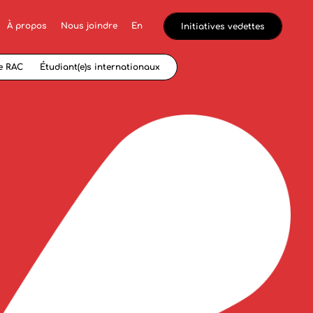
À propos
Nous joindre
En
Initiatives vedettes
e RAC
Étudiant(e)s internationaux