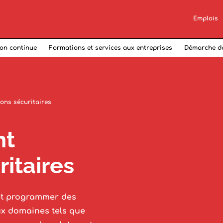
Emplois
on continue
Formations et services aux entreprises
Démarche d
ons sécuritaires
nt
ritaires
 et programmer des
x domaines tels que