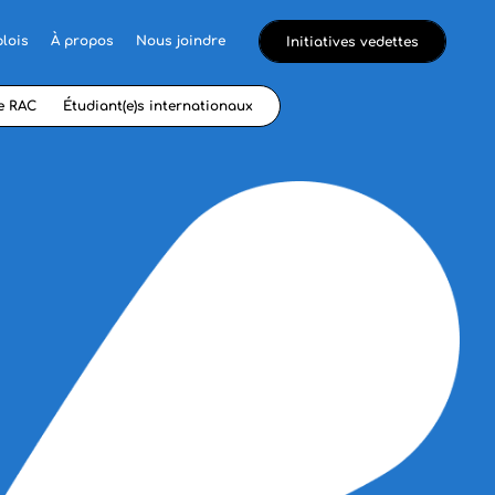
lois
À propos
Nous joindre
Initiatives vedettes
e RAC
Étudiant(e)s internationaux