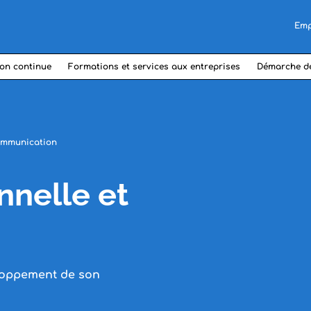
Emp
on continue
Formations et services aux entreprises
Démarche d
communication
nnelle et
eloppement de son