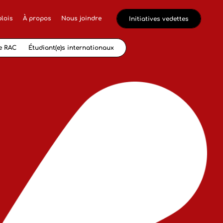
lois
À propos
Nous joindre
Initiatives vedettes
e RAC
Étudiant(e)s internationaux