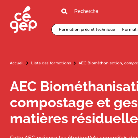
Formation préu et technique
Formati
Accueil
Liste des formations
AEC Biométhanisation, compost
AEC Biométhanisati
compostage et ges
matières résiduell