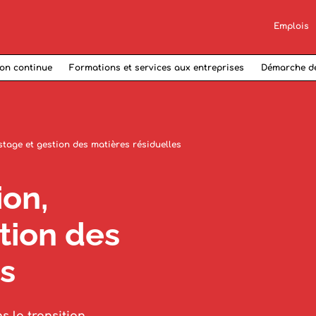
Emplois
on continue
Formations et services aux entreprises
Démarche d
age et gestion des matières résiduelles
on,
tion des
es