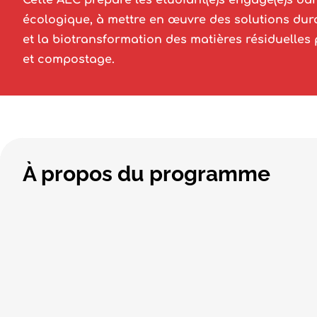
Cette AEC prépare les étudiant(e)s engagé(e)s dan
écologique, à mettre en œuvre des solutions dur
et la biotransformation des matières résiduelles
et compostage.
À propos du programme