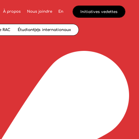
À propos
Nous joindre
En
Initiatives vedettes
e RAC
Étudiant(e)s internationaux