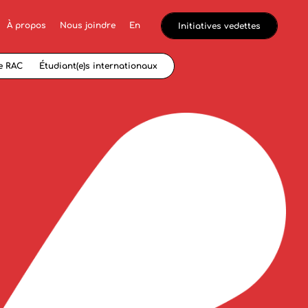
À propos
Nous joindre
En
Initiatives vedettes
e RAC
Étudiant(e)s internationaux