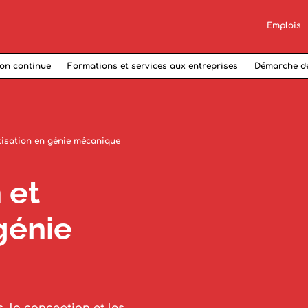
Emplois
on continue
Formations et services aux entreprises
Démarche d
isation en génie mécanique
 et
génie