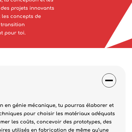
 la conception et les
 des projets innovants
t les concepts de
transition
 pour toi.
n en génie mécanique, tu pourras élaborer et
techniques pour choisir les matériaux adéquats
imer les coûts, concevoir des prototypes, des
oires utilisés en fabrication de même qu’une