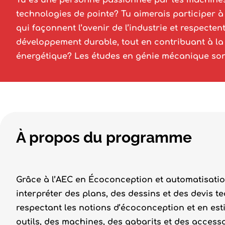
Tu es une personne passionnée par les machines,
technologies de pointe? Tu aimerais participer à
qui façonnent l’avenir de l’industrie et respecten
développement durable, tout en contribuant à la 
énergétique? Les études en génie mécanique sont
À propos du programme
Grâce à l’AEC en Écoconception et automatisatio
interpréter des plans, des dessins et des devis 
respectant les notions d’écoconception et en est
outils, des machines, des gabarits et des access