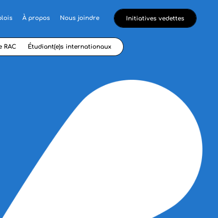
lois
À propos
Nous joindre
Initiatives vedettes
e RAC
Étudiant(e)s internationaux