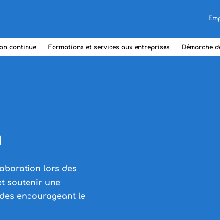
Emp
on continue
Formations et services aux entreprises
Démarche d
n
llaboration lors des
et soutenir une
udes encourageant le