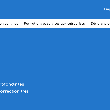
Emp
on continue
Formations et services aux entreprises
Démarche d
rofondir les
correction très