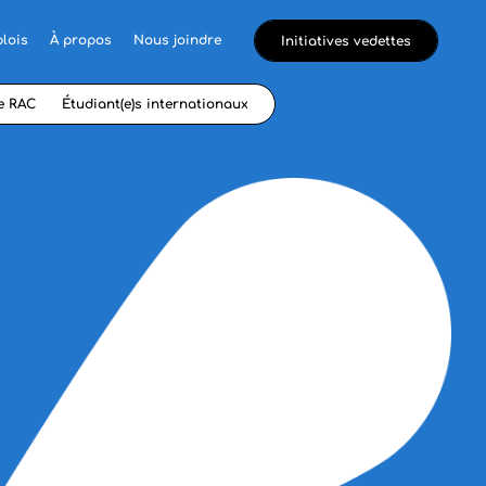
lois
À propos
Nous joindre
Initiatives vedettes
e RAC
Étudiant(e)s internationaux