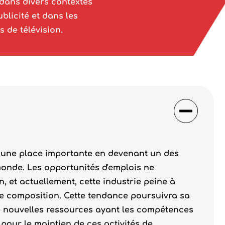
 dans divers contextes
blicité et dans les
s de télévision.
er une place importante en devenant un des
monde. Les opportunités d'emplois ne
 et actuellement, cette industrie peine à
e composition. Cette tendance poursuivra sa
 nouvelles ressources ayant les compétences
 pour le maintien de ces activités de