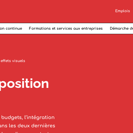
Emplois
on continue
Formations et services aux entreprises
Démarche d
effets visuels
position
budgets, l’intégration
ans les deux dernières