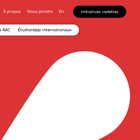
À propos
Nous joindre
En
Initiatives vedettes
e RAC
Étudiant(e)s internationaux