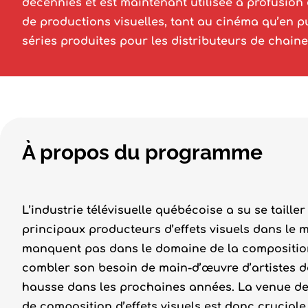
décennies et est maintenant utilisée à profusion
de productions visuelles, tant au cinéma qu’en pu
séries produites pour les distributeurs de chaine
À propos du programme
L’industrie télévisuelle québécoise a su se taill
principaux producteurs d’effets visuels dans le 
manquent pas dans le domaine de la composition,
combler son besoin de main-d’œuvre d’artistes d
hausse dans les prochaines années. La venue de
de composition d’effets visuels est donc cruciale