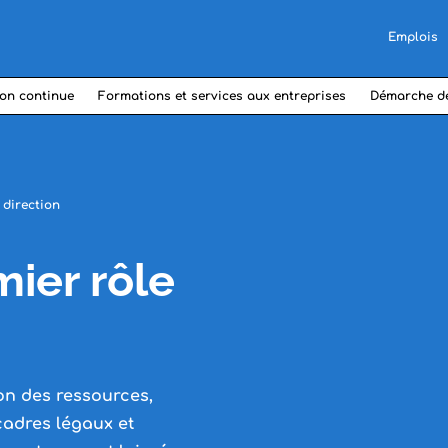
Emplois
on continue
Formations et services aux entreprises
Démarche d
 direction
ier rôle
ion des ressources,
cadres légaux et