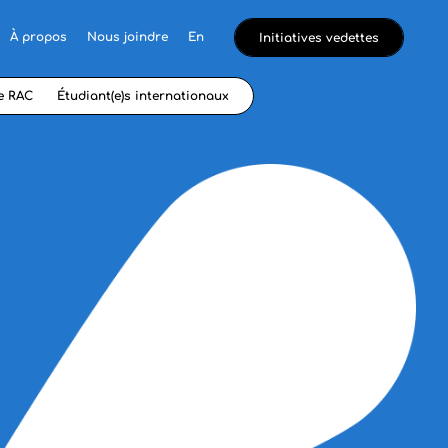
À propos
Nous joindre
En
Initiatives vedettes
e RAC
Étudiant(e)s internationaux