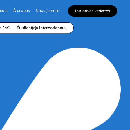
lois
À propos
Nous joindre
Initiatives vedettes
e RAC
Étudiant(e)s internationaux