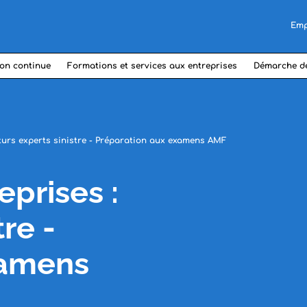
Emp
on continue
Formations et services aux entreprises
Démarche d
uturs experts sinistre - Préparation aux examens AMF
prises :
tre -
xamens