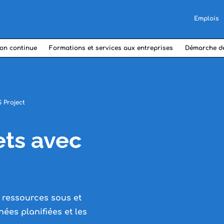
Emplois
on continue
Formations et services aux entreprises
Démarche d
 Project
ets avec
s ressources sous et
nées planifiées et les