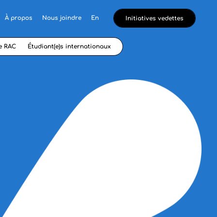
À propos
Nous joindre
En
Initiatives vedettes
e RAC
Étudiant(e)s internationaux