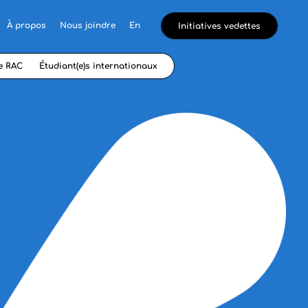
À propos
Nous joindre
En
Initiatives vedettes
e RAC
Étudiant(e)s internationaux