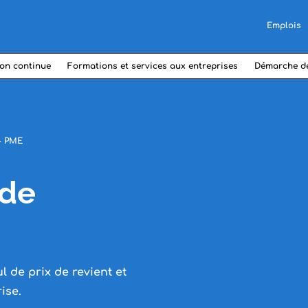
Emplois
on continue
Formations et services aux entreprises
Démarche d
 - PME
 de
 de prix de revient et
ise.