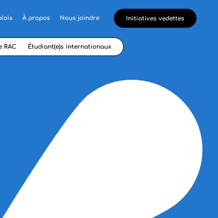
lois
À propos
Nous joindre
Initiatives vedettes
e RAC
Étudiant(e)s internationaux