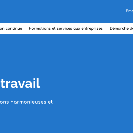
Emp
on continue
Formations et services aux entreprises
Démarche d
ravail
tions harmonieuses et