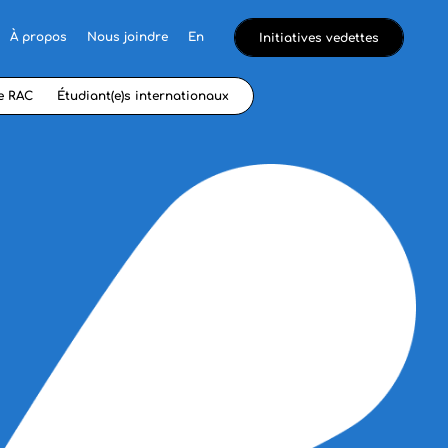
À propos
Nous joindre
En
Initiatives vedettes
e RAC
Étudiant(e)s internationaux