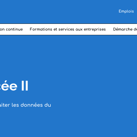
Emplois
on continue
Formations et services aux entreprises
Démarche d
ée II
aiter les données du