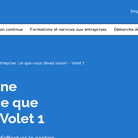
Emp
on continue
Formations et services aux entreprises
Démarche d
treprise : ce que vous devez savoir - Volet 1
une
ce que
Volet 1