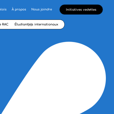
lois
À propos
Nous joindre
Initiatives vedettes
e RAC
Étudiant(e)s internationaux