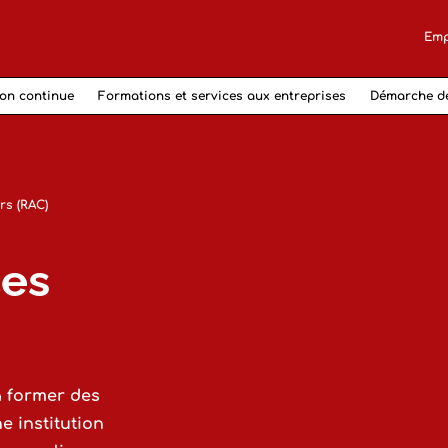
Emp
on continue
Formations et services aux entreprises
Démarche d
rs (RAC)
ces
à former des
 institution