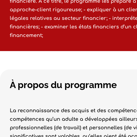
financière. À ce titre, le programme les prépare à
approche-client rigoureuse; - expliquer à un clien
légales relatives au secteur financier; - interpré
financières; - examiner les états financiers d’un c
financement;
À propos du programme
La reconnaissance des acquis et des compétence
compétences qu’un adulte a développées ailleurs 
professionnelles (de travail) et personnelles (de 
significatives sont valables, qu’elles aient été a