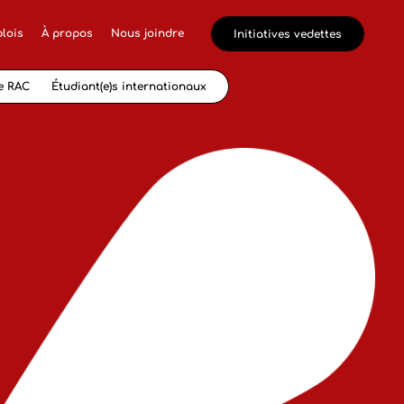
lois
À propos
Nous joindre
Initiatives vedettes
e RAC
Étudiant(e)s internationaux