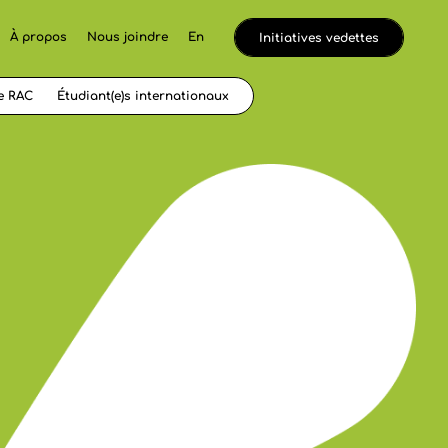
À propos
Nous joindre
En
Initiatives vedettes
e RAC
Étudiant(e)s internationaux