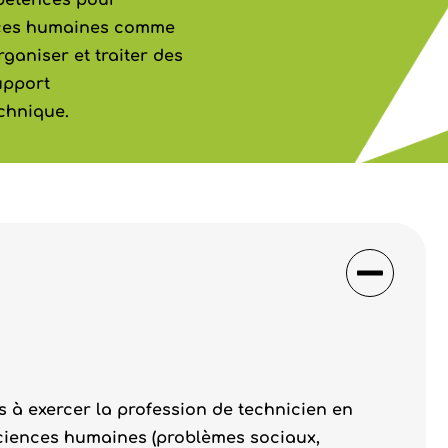
mpétences pour
ences humaines comme
rganiser et traiter des
upport
chnique.
à exercer la profession de technicien en
ciences humaines (problèmes sociaux,