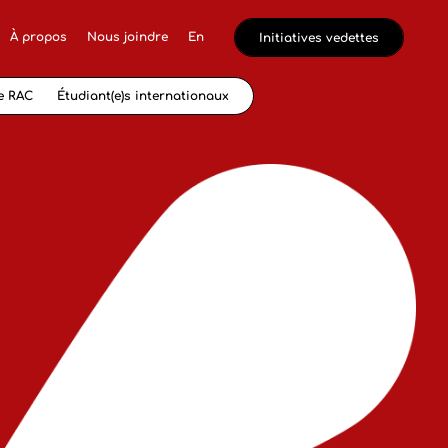
À propos
Nous joindre
En
Initiatives vedettes
e RAC
Étudiant(e)s internationaux