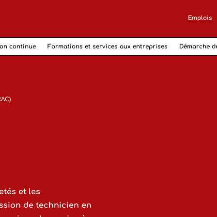
Emplois
on continue
Formations et services aux entreprises
Démarche d
RAC)
tés et les
ssion de technicien en