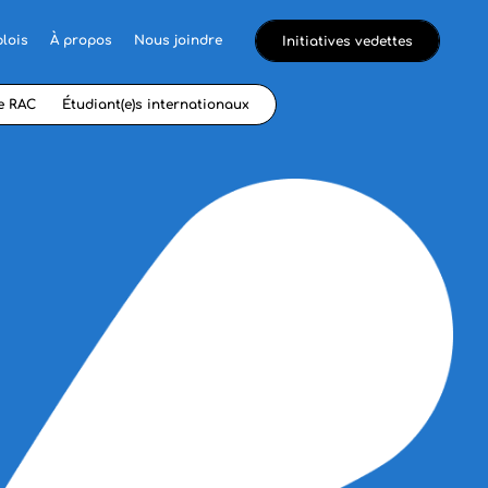
lois
À propos
Nous joindre
Initiatives vedettes
e RAC
Étudiant(e)s internationaux