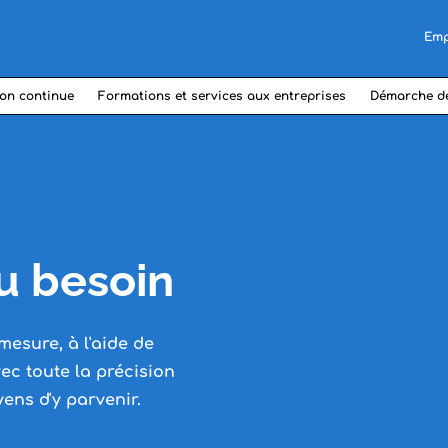
Emp
on continue
Formations et services aux entreprises
Démarche d
u besoin
mesure, à l'aide de
ec toute la précision
yens d'y parvenir.