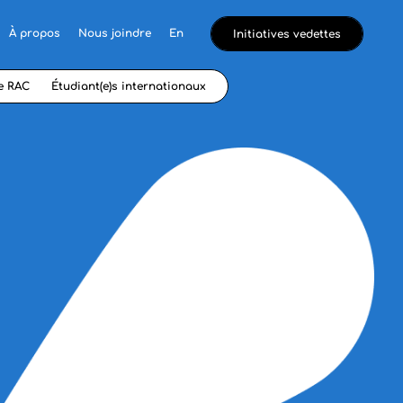
À propos
Nous joindre
En
Initiatives vedettes
e RAC
Étudiant(e)s internationaux