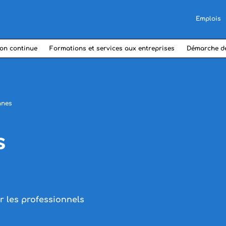
Emplois
on continue
Formations et services aux entreprises
Démarche d
nnes
s
 les professionnels