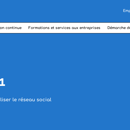
Emp
on continue
Formations et services aux entreprises
Démarche d
1
liser le réseau social