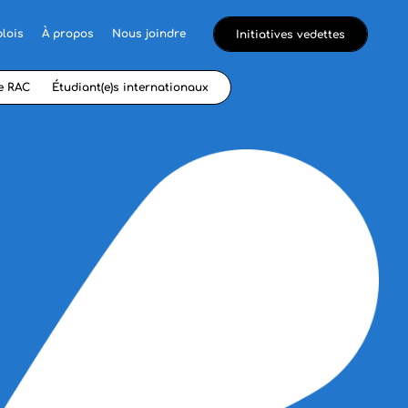
lois
À propos
Nous joindre
Initiatives vedettes
e RAC
Étudiant(e)s internationaux