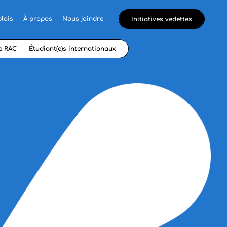
lois
À propos
Nous joindre
Initiatives vedettes
e RAC
Étudiant(e)s internationaux