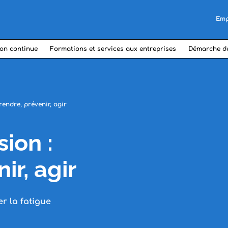
Emp
on continue
Formations et services aux entreprises
Démarche d
endre, prévenir, agir
ion :
r, agir
r la fatigue