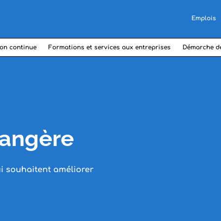
Emplois
on continue
Formations et services aux entreprises
Démarche d
rangère
 souhaitent améliorer