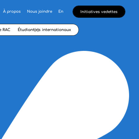
À propos
Nous joindre
En
Initiatives vedettes
e RAC
Étudiant(e)s internationaux