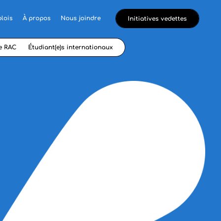
lois
À propos
Nous joindre
Initiatives vedettes
e RAC
Étudiant(e)s internationaux