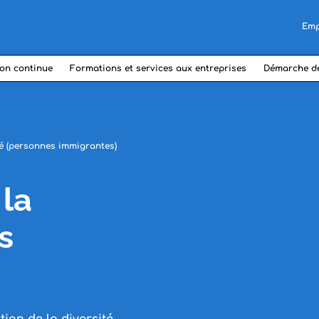
Emp
on continue
Formations et services aux entreprises
Démarche d
ité (personnes immigrantes)
 la
s