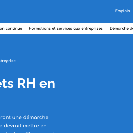
Emplois
on continue
Formations et services aux entreprises
Démarche d
ntreprise
ets RH en
riront une démarche
se devrait mettre en