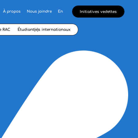
À propos
Nous joindre
En
Initiatives vedettes
e RAC
Étudiant(e)s internationaux