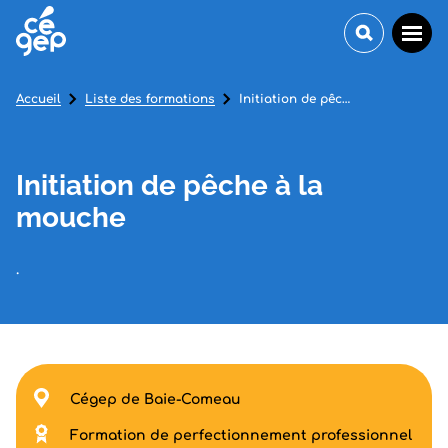
Accueil
Liste des formations
Initiation de pêche à la mouche
Initiation de pêche à la
mouche
.
Cégep de Baie-Comeau
Formation de perfectionnement professionnel