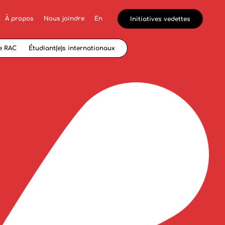
À propos
Nous joindre
En
Initiatives vedettes
e RAC
Étudiant(e)s internationaux