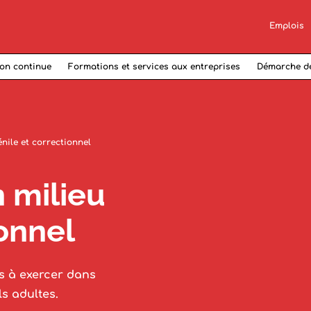
Emplois
on continue
Formations et services aux entreprises
Démarche d
énile et correctionnel
 milieu
ionnel
s à exercer dans
ls adultes.