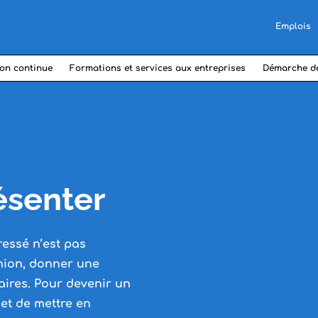
Emplois
on continue
Formations et services aux entreprises
Démarche d
résenter
ressé n’est pas
union, donner une
aires. Pour devenir un
 et de mettre en