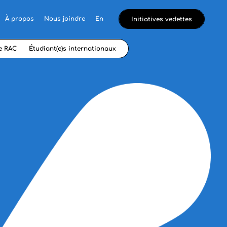
À propos
Nous joindre
En
Initiatives vedettes
e RAC
Étudiant(e)s internationaux