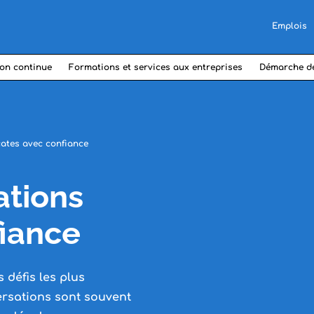
Emplois
on continue
Formations et services aux entreprises
Démarche d
ates avec confiance
ations
fiance
 défis les plus
versations sont souvent