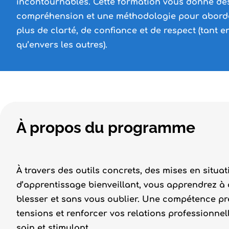
incontournables. Cette formation vous donne des
compréhension et une méthodologie pour abord
plus de clarté, de confiance et de respect (tant
qu’envers les autres).
À propos du programme
À travers des outils concrets, des mises en situat
d’apprentissage bienveillant, vous apprendrez à d
blesser et sans vous oublier. Une compétence pré
tensions et renforcer vos relations professionnel
sain et stimulant.