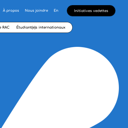
À propos
Nous joindre
En
Initiatives vedettes
e RAC
Étudiant(e)s internationaux