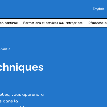
Emplois
on continue
Formations et services aux entreprises
Démarche d
 voirie
chniques
uébec, vous apprendra
s dans la