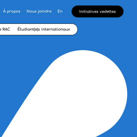
À propos
Nous joindre
En
Initiatives vedettes
e RAC
Étudiant(e)s internationaux