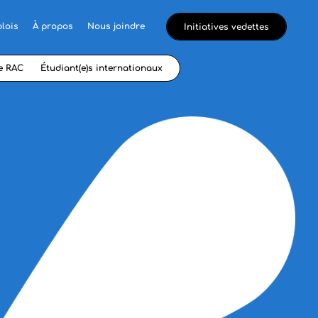
lois
À propos
Nous joindre
Initiatives vedettes
e RAC
Étudiant(e)s internationaux