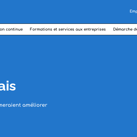
Emp
on continue
Formations et services aux entreprises
Démarche d
ais
meraient améliorer