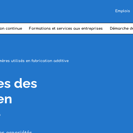
Emplois
on continue
Formations et services aux entreprises
Démarche d
ères utilisés en fabrication additive
es des
en
e