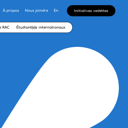
À propos
Nous joindre
En
Initiatives vedettes
e RAC
Étudiant(e)s internationaux