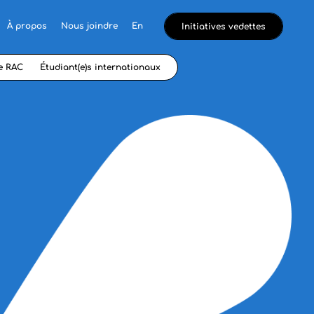
À propos
Nous joindre
En
Initiatives vedettes
e RAC
Étudiant(e)s internationaux