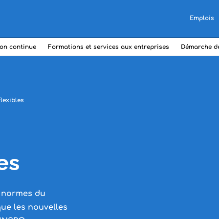
Emplois
on continue
Formations et services aux entreprises
Démarche d
lexibles
es
s normes du
e les nouvelles