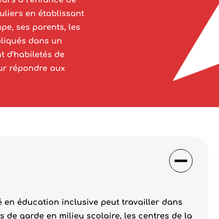
urs à l’enfance de
uliers en établissant
pe, ses parents, les
mpliqués dans un
t d’habiletés de
our répondre aux
é en éducation inclusive peut travailler dans
es de garde en milieu scolaire, les centres de la