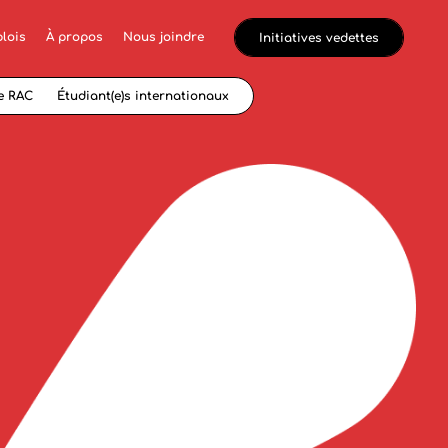
lois
À propos
Nous joindre
Initiatives vedettes
e RAC
Étudiant(e)s internationaux