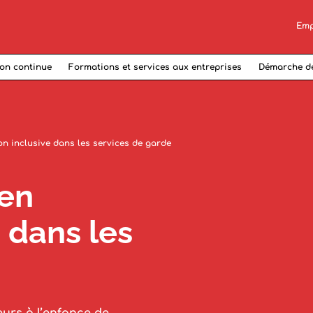
Emp
on continue
Formations et services aux entreprises
Démarche d
on inclusive dans les services de garde
 en
 dans les