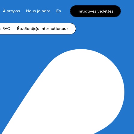
À propos
Nous joindre
En
Initiatives vedettes
e RAC
Étudiant(e)s internationaux