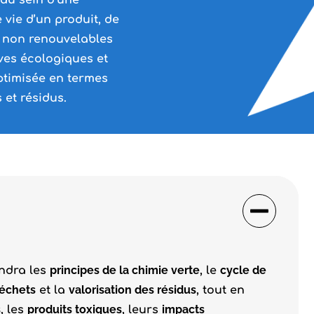
 au sein d’une
 vie d’un produit, de
t non renouvelables
ives écologiques et
ptimisée en termes
 et résidus.
principes de la chimie verte
cycle de
endra les
, le
déchets
valorisation des résidus
et la
, tout en
s
produits toxiques
impacts
, les
, leurs