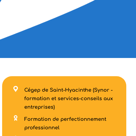
Cégep de Saint-Hyacinthe (Synor -
formation et services-conseils aux
entreprises)
Formation de perfectionnement
professionnel