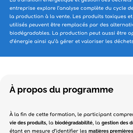
La transition énergétique et gestion des déchets
entreprise explore l’analyse complète du cycle de
la production à la vente. Les produits toxiques e
utilisés peuvent être remplacés par des alternat
biodégradables. La production peut aussi être o
d’énergie ainsi qu’à gérer et valoriser les déchets
À propos du programme
À la fin de cette formation, le participant compr
vie des produits
biodégradabilité
gestion des 
, la
, la
matières première
étant en mesure d’identifier les