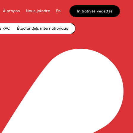
À propos
Nous joindre
En
Initiatives vedettes
e RAC
Étudiant(e)s internationaux