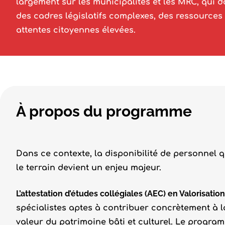
largement sur les municipalités et les MRC, qui
des cadres législatifs complexes, des ressources 
attentes citoyennes élevées.
À propos du programme
Dans ce contexte, la disponibilité de personnel q
le terrain devient un enjeu majeur.
L’attestation d’études collégiales (AEC) en Valorisati
spécialistes aptes à contribuer concrètement à la
valeur du patrimoine bâti et culturel. Le prog