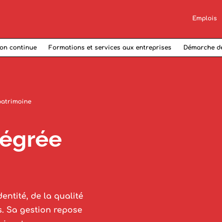
Emplois
on continue
Formations et services aux entreprises
Démarche d
patrimoine
tégrée
entité, de la qualité
is. Sa gestion repose