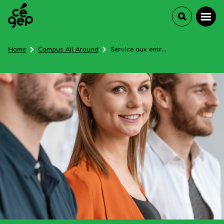
Home
Campus All Around
Service aux entreprises et aux collectivités du Cégep de St-Félicien (à Chibougamau) - In French