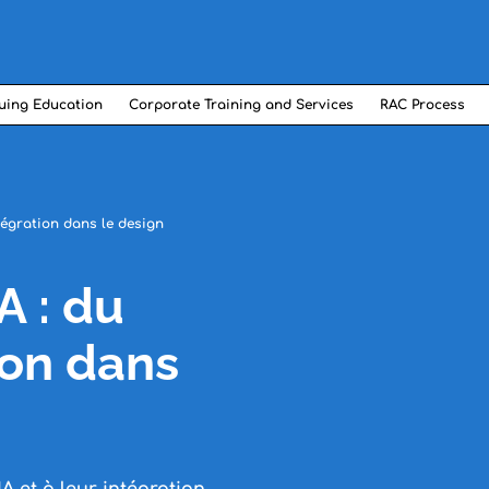
uing Education
Corporate Training and Services
RAC Process
tégration dans le design
A : du
ion dans