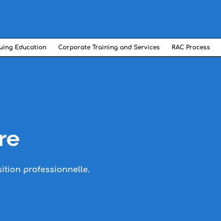
uing Education
Corporate Training and Services
RAC Process
re
ition professionnelle.