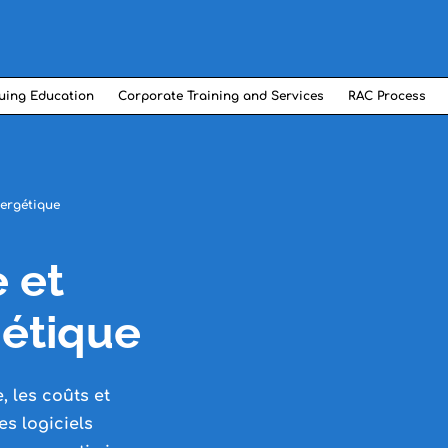
uing Education
Corporate Training and Services
RAC Process
nergétique
e et
gétique
 les coûts et
es logiciels