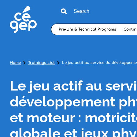
Pre-Uni & Technical Programs
Contin
Home
Trainings List
Le jeu actif au service du développemen
Le jeu actif au serv
développement ph
et moteur : motrici
globale et jeux phy