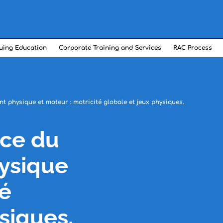
uing Education
Corporate Training and Services
RAC Process
t physique et moteur : motricité globale et jeux physiques.
ice du
ysique
té
siques.