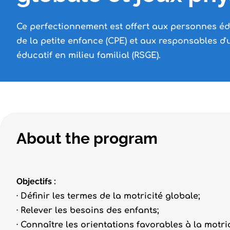
Ce perfectionnement est offert aux personnes éd
de la petite enfance (CPE) et aux responsables d
éducatif en milieu familial (RSGE).
About the program
Objectifs :
· Définir les termes de la motricité globale;
· Relever les besoins des enfants;
· Connaître les orientations favorables à la motri