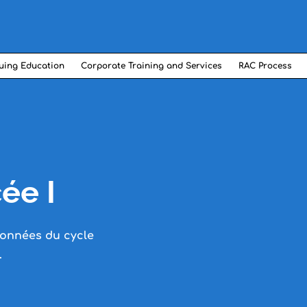
uing Education
Corporate Training and Services
RAC Process
ée I
données du cycle
.