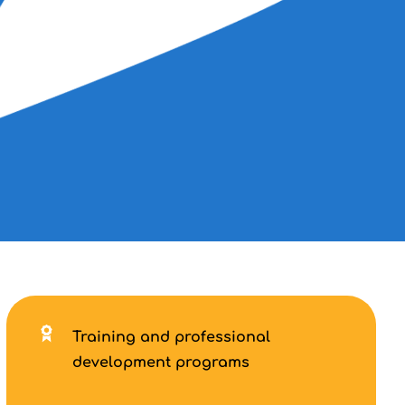
Training and professional
development programs