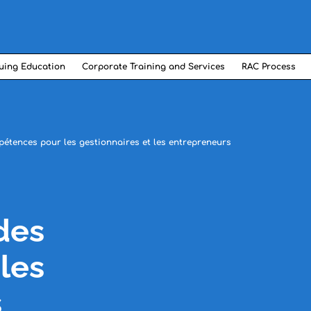
uing Education
Corporate Training and Services
RAC Process
pétences pour les gestionnaires et les entrepreneurs
des
les
s