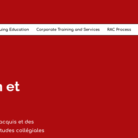
uing Education
Corporate Training and Services
RAC Process
 et
acquis et des
tudes collégiales