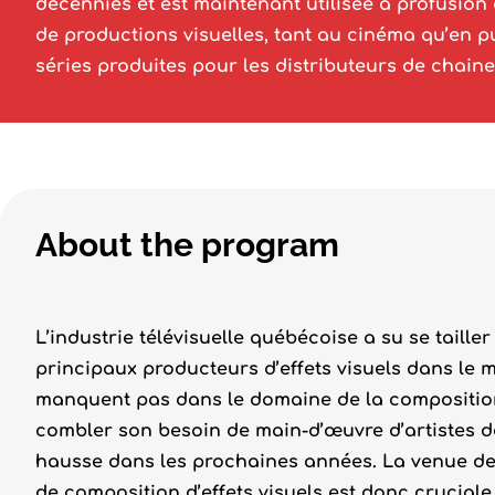
décennies et est maintenant utilisée à profusion
de productions visuelles, tant au cinéma qu’en pu
séries produites pour les distributeurs de chaine
About the program
L’industrie télévisuelle québécoise a su se taill
principaux producteurs d’effets visuels dans le 
manquent pas dans le domaine de la composition,
combler son besoin de main-d’œuvre d’artistes d
hausse dans les prochaines années. La venue de
de composition d’effets visuels est donc cruciale