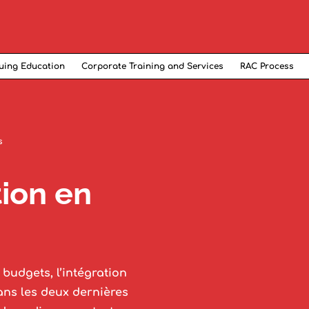
uing Education
Corporate Training and Services
RAC Process
s
tion en
budgets, l’intégration
ans les deux dernières