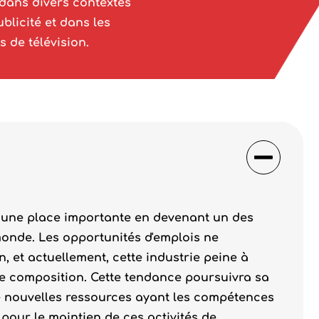
 dans divers contextes
blicité et dans les
s de télévision.
er une place importante en devenant un des
monde. Les opportunités d'emplois ne
 et actuellement, cette industrie peine à
e composition. Cette tendance poursuivra sa
 nouvelles ressources ayant les compétences
 pour le maintien de ces activités de