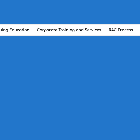
uing Education
Corporate Training and Services
RAC Process