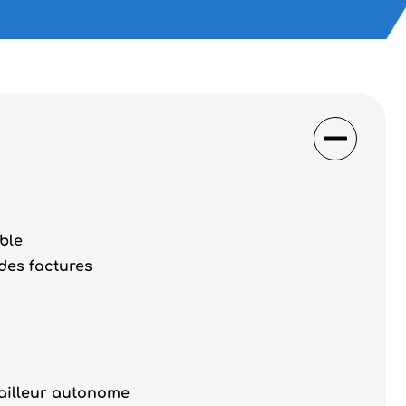
ble
 des factures
vailleur autonome